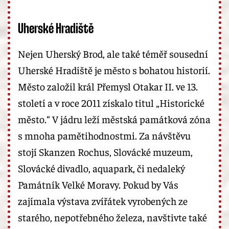
Uherské Hradiště
Nejen Uherský Brod, ale také téměř sousední
Uherské Hradiště je město s bohatou historií.
Město založil král Přemysl Otakar II. ve 13.
století a v roce 2011 získalo titul „Historické
město.“ V jádru leží městská památková zóna
s mnoha pamětihodnostmi. Za návštěvu
stojí Skanzen Rochus, Slovácké muzeum,
Slovácké divadlo, aquapark, či nedaleký
Památník Velké Moravy. Pokud by Vás
zajímala výstava zvířátek vyrobených ze
starého, nepotřebného železa, navštivte také