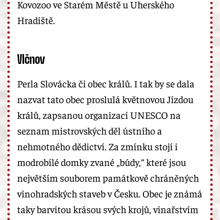
Kovozoo ve Starém Městě u Uherského
Hradiště.
Vlčnov
Perla Slovácka či obec králů. I tak by se dala
nazvat tato obec proslulá květnovou Jízdou
králů, zapsanou organizací UNESCO na
seznam mistrovských děl ústního a
nehmotného dědictví. Za zmínku stojí i
modrobílé domky zvané „búdy,“ které jsou
největším souborem památkově chráněných
vinohradských staveb v Česku. Obec je známá
taky barvitou krásou svých krojů, vinařstvím