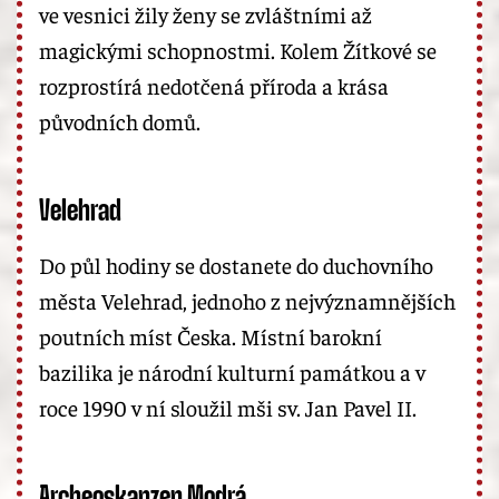
ve vesnici žily ženy se zvláštními až
magickými schopnostmi. Kolem Žítkové se
rozprostírá nedotčená příroda a krása
původních domů.
Velehrad
Do půl hodiny se dostanete do duchovního
města Velehrad, jednoho z nejvýznamnějších
poutních míst Česka. Místní barokní
bazilika je národní kulturní památkou a v
roce 1990 v ní sloužil mši sv. Jan Pavel II.
Archeoskanzen Modrá