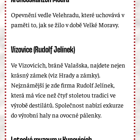
Opevnění vedle Velehradu, které uchovává v
paměti to, jak se žilo v době Velké Moravy.
Vizovice (Rudolf Jelínek)
Ve Vizovicích, bráně Valašska, najdete nejen
krásný zámek (viz Hrady a zámky).
Nejznámější je zde firma Rudolf Jelínek,
která má více než čtyř stoletou tradici ve
výrobě destilátů. Společnost nabízí exkurze
do výrobní haly na ovocné pálenky.