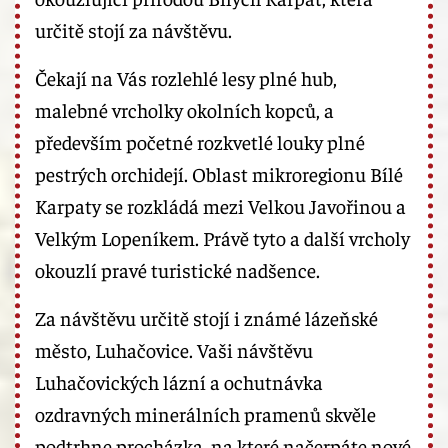
určitě stojí za návštěvu.
Čekají na Vás rozlehlé lesy plné hub,
malebné vrcholky okolních kopců, a
především početné rozkvetlé louky plné
pestrých orchidejí. Oblast mikroregionu Bílé
Karpaty se rozkládá mezi Velkou Javořinou a
Velkým Lopeníkem. Právě tyto a další vrcholy
okouzlí pravé turistické nadšence.
Za návštěvu určitě stojí i známé lázeňské
město, Luhačovice. Vaši návštěvu
Luhačovických lázní a ochutnávka
ozdravných minerálních pramenů skvěle
podtrhne procházka, na které načerpáte nové