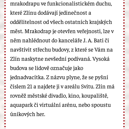
mrakodrapu ve funkcionalistickém duchu,
které Zlínu dodávají jedinečnost a
oddělitelnost od všech ostatních krajských
měst. Mrakodrap je otevřen veřejnosti, lze v
něm nahlédnout do kanceláře J. A. Bati či
navštívit střechu budovy, z které se Vám na
Zlín naskytne nevšední podívaná. Vysoká
budova se lidově označuje jako
jednadvacítka. Z názvu plyne, že se pyšní
číslem 21 a najdete ji v areálu Svitu. Zlín má
rovněž městské divadlo, kino, koupaliště,
aquapark či virtuální arénu, nebo spoustu
únikových her.