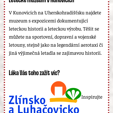
Letecké muzeum v Kunovicích
V Kunovicích na Uherskohradišťsku najdete
muzeum s expozicemi dokumentující
leteckou historii a leteckou výrobu. Těšit se
můžete na sportovní, dopravní a vojenské
letouny, stejně jako na legendární aerotaxi či
jiná výjimečná letadla se zajímavou historií.
Láka Vás toho zažít víc?
Inspirujte