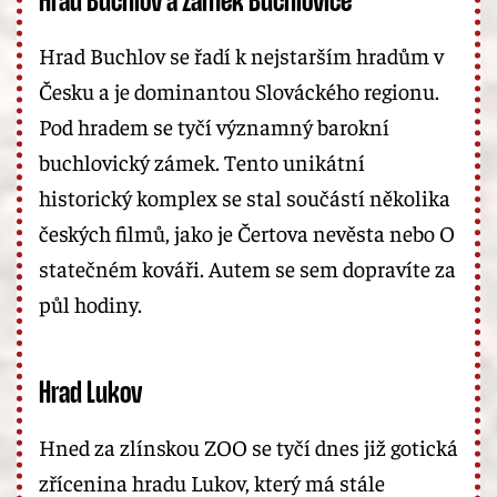
Hrad Buchlov a zámek Buchlovice
Hrad Buchlov se řadí k nejstarším hradům v
Česku a je dominantou Slováckého regionu.
Pod hradem se tyčí významný barokní
buchlovický zámek. Tento unikátní
historický komplex se stal součástí několika
českých filmů, jako je Čertova nevěsta nebo O
statečném kováři. Autem se sem dopravíte za
půl hodiny.
Hrad Lukov
Hned za zlínskou ZOO se tyčí dnes již gotická
zřícenina hradu Lukov, který má stále