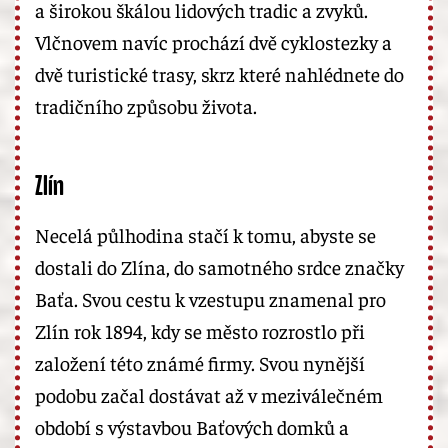
a širokou škálou lidových tradic a zvyků.
Vlčnovem navíc prochází dvě cyklostezky a
dvě turistické trasy, skrz které nahlédnete do
tradičního způsobu života.
Zlín
Necelá půlhodina stačí k tomu, abyste se
dostali do Zlína, do samotného srdce značky
Baťa. Svou cestu k vzestupu znamenal pro
Zlín rok 1894, kdy se město rozrostlo při
založení této známé firmy. Svou nynější
podobu začal dostávat až v meziválečném
období s výstavbou Baťových domků a